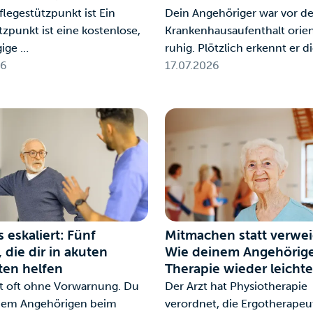
flegestützpunkt ist Ein
Dein Angehöriger war vor d
tzpunkt ist eine kostenlose,
Krankenhausaufenthalt orien
ige …
ruhig. Plötzlich erkennt er d
26
17.07.2026
 eskaliert: Fünf
Mitmachen statt verwei
, die dir in akuten
Wie deinem Angehörige
en helfen
Therapie wieder leichter
rt oft ohne Vorwarnung. Du
Der Arzt hat Physiotherapie
inem Angehörigen beim
verordnet, die Ergotherapeu