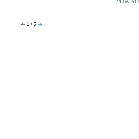
11.06.20
←
1 / 5
→