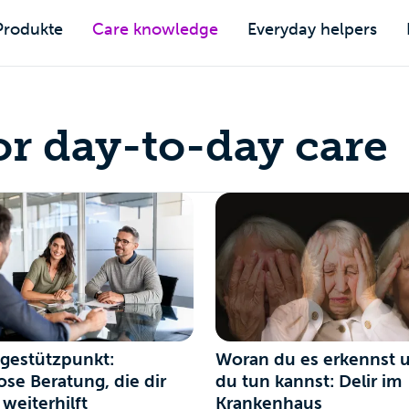
Produkte
Care knowledge
Everyday helpers
for day-to-day care
egestützpunkt:
Woran du es erkennst 
ose Beratung, die dir
du tun kannst: Delir im
 weiterhilft
Krankenhaus