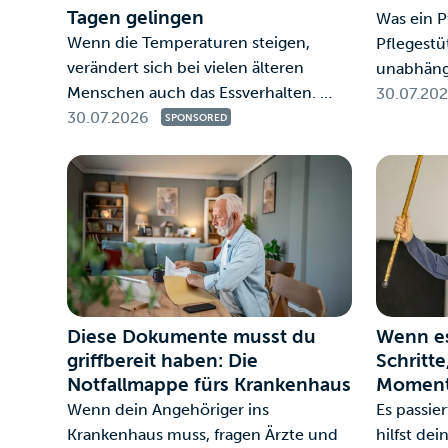
Tagen gelingen
Was ein P
Wenn die Temperaturen steigen,
Pflegestü
verändert sich bei vielen älteren
unabhäng
Menschen auch das Essverhalten. …
30.07.20
30.07.2026
SPONSORED
Diese Dokumente musst du
Wenn es
griffbereit haben: Die
Schritte
Notfallmappe fürs Krankenhaus
Moment
Wenn dein Angehöriger ins
Es passie
Krankenhaus muss, fragen Ärzte und
hilfst de