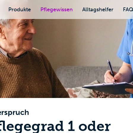
Produkte
Pflegewissen
Alltagshelfer
FA
erspruch
legegrad 1 oder