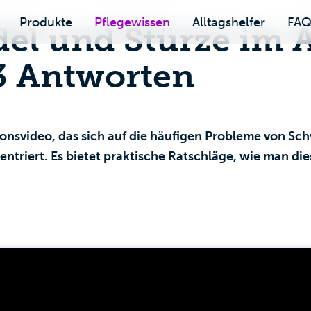
Produkte
Pflegewissen
Alltagshelfer
FA
el und Stürze im Al
3 Antworten
ionsvideo, das sich auf die häufigen Probleme von Sc
triert. Es bietet praktische Ratschläge, wie man dies