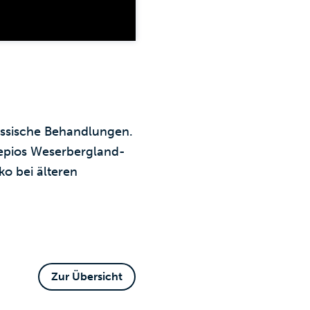
assische Behand­lungen.
klepios Weserbergland-
ko bei älteren
Zur Übersicht