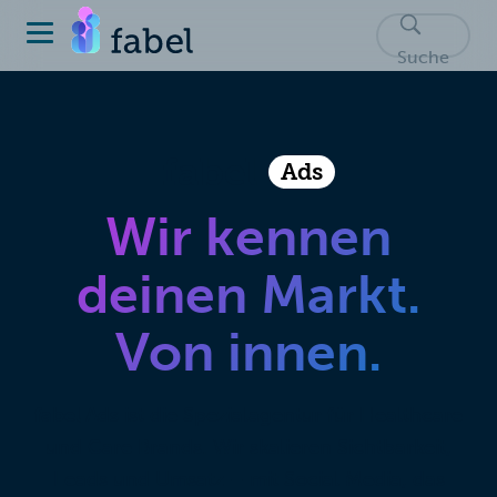
Suche
fabel
Ads
Wir kennen
deinen Markt.
Von innen.
fabel Ads
ist die Spezialagentur für Healthcare
und Care Brands. Wir skalieren Sichtbarkeit,
Leads und Umsatz – mit Social Media, das