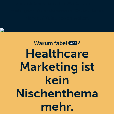
wirklich konvertiert. Für Marken, die im
wichtigsten Wachstumsmarkt Deutschlands
nicht auf Zufall setzen wollen.
Warum fabel
?
Ads
Healthcare
Marketing ist
kein
Nischenthema
mehr.