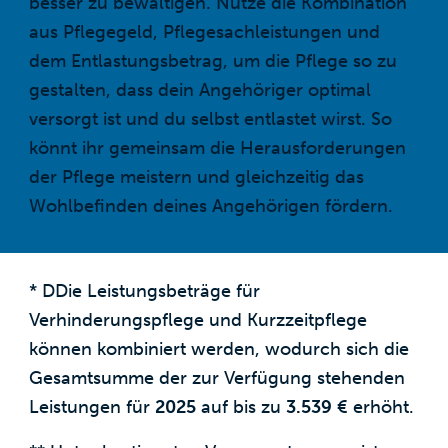
besser zu bewältigen. Nutze die Kombination
aus Pflegegeld, Pflegesachleistungen und
dem Entlastungsbetrag, um die Pflege so zu
gestalten, dass dein Angehöriger optimal
versorgt ist und du selbst entlastet wirst. So
könnt ihr gemeinsam die Herausforderungen
der Pflege meistern und gleichzeitig das
Wohlbefinden deines Angehörigen fördern.
* DDie Leistungsbeträge für
Verhinderungspflege und Kurzzeitpflege
können kombiniert werden, wodurch sich die
Gesamtsumme der zur Verfügung stehenden
Leistungen für
2025
auf bis zu
3.539
€ erhöht.