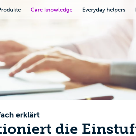
Produkte
Care knowledge
Everyday helpers
ach erklärt
ioniert die Einstu