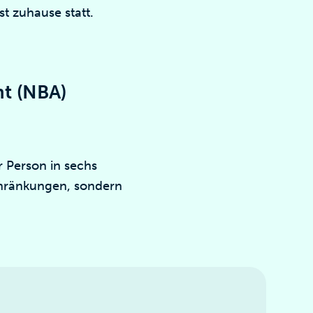
t zuhause statt.
t (NBA)
r Person in sechs
chränkungen, sondern