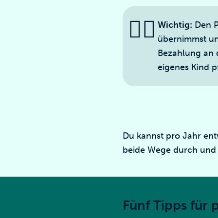
☝🏻
Wichtig:
Den P
übernimmst und
Bezahlung an di
eigenes Kind p
Du kannst pro Jahr en
beide Wege durch und 
Fünf Tipps für