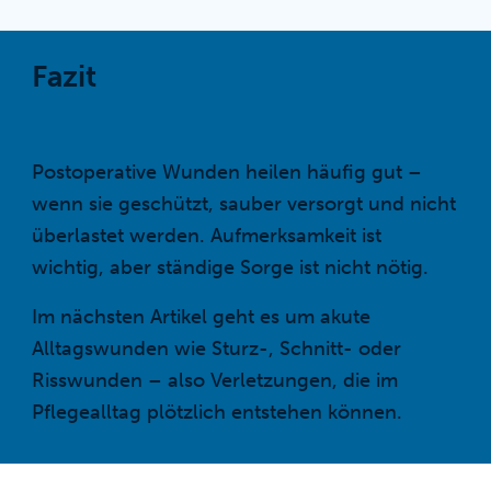
Fazit
Postoperative Wunden heilen häufig gut –
wenn sie geschützt, sauber versorgt und nicht
überlastet werden. Aufmerksamkeit ist
wichtig, aber ständige Sorge ist nicht nötig.
Im nächsten Artikel geht es um akute
Alltagswunden wie Sturz-, Schnitt- oder
Risswunden – also Verletzungen, die im
Pflegealltag plötzlich entstehen können.