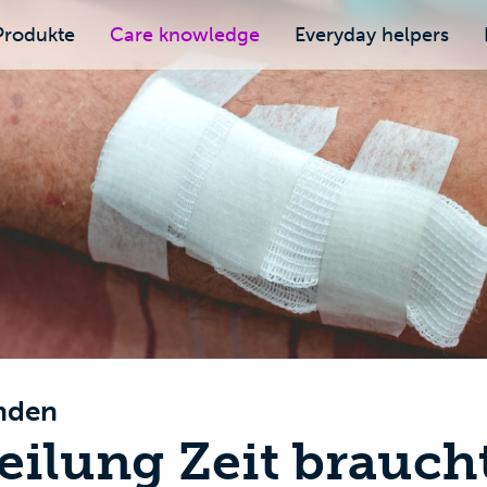
Produkte
Care knowledge
Everyday helpers
nden
ilung Zeit brauch