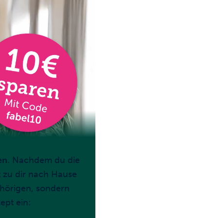
en
. Nachdem du die
t zu dir nach Hause
ehörigen, sondern
ept ein: