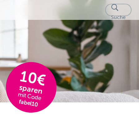
Q
Suche
10€
sparen
mit Code
fabel10