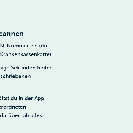
scannen
 CAN-Nummer ein (du
Krankenkassenkarte).
nige Sekunden hinter
rschriebenen
tst du in der App
verordneten
darüber, ob alles