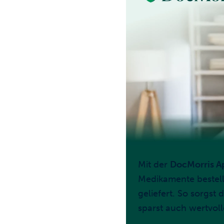
Mit der
DocMorris A
Medikamente bestell
geliefert. So sorgst
sparst auch wertvoll