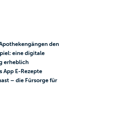
nd Apothekengängen den
el: eine digitale
g erheblich
ris App E-Rezepte
ast – die Fürsorge für