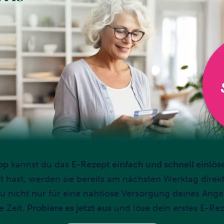
pp
kannst du das
E-Rezept einfach und schnell einlös
t hast, werden sie bereits am nächsten Werktag direk
 du nicht nur für eine nahtlose Versorgung deines Ang
e Zeit.
Probiere es jetzt aus
und löse dein erstes E-Rez