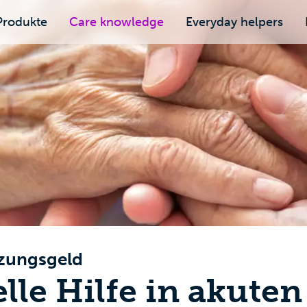
Produkte
Care knowledge
Everyday helpers
tzungsgeld
lle Hilfe in akuten