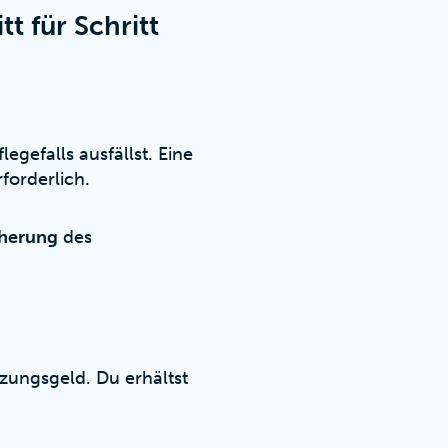
t für Schritt
gefalls ausfällst. Eine
rforderlich.
cherung
des
tzungsgeld. Du erhältst