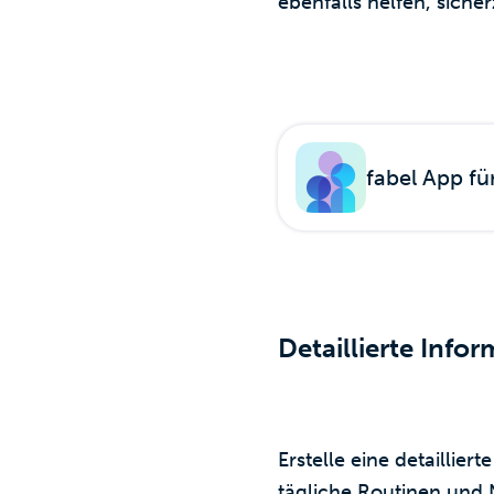
ebenfalls helfen, sicher
fabel App fü
Detaillierte Inf
Erstelle eine detaillie
tägliche Routinen und N