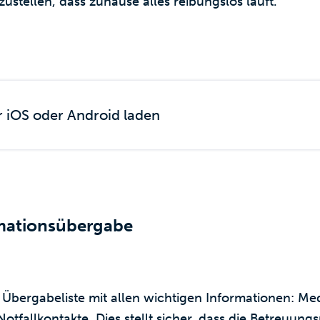
zustellen, dass zuhause alles reibungslos läuft.
r iOS oder Android laden
ormationsübergabe
rte Übergabeliste mit allen wichtigen Informationen: Me
otfallkontakte. Dies stellt sicher, dass die Betreuun